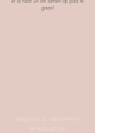
er al naar uit om samen op pad te
gaan!
Abdijstraat 31 - 9400 Ninove
BE
0732.552.710