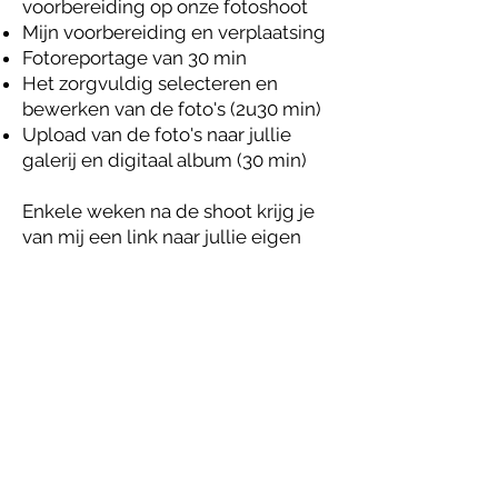
voorbereiding op onze fotoshoot
Mijn voorbereiding en verplaatsing
Fotoreportage van 30 min
Het zorgvuldig selecteren en
bewerken van de foto's (2u30 min)
Upload van de foto's naar jullie
galerij en digitaal album (30 min)
Enkele weken na de shoot krijg je
van mij een link naar jullie eigen
persoonlijke galerij. Hier kunnen
jullie alle beelden bewonderen van
jullie mini kerstsessie.
En nadien? Dan kunnen jullie
shoppen!
Misschien heb je al een idee wat je
achteraf wil doen met je foto's?
Misschien wil