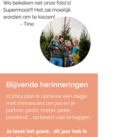
We bekeken net onze foto's!
Supermooi!!! Het zal moeilijk
worden om te kiezen!
- Tine
Blijvende herinneringen
In 2024 plan ik opnieuw een dagje
met minisessies om jou en je
partner, gezin, meter, peter,
petekind,... op beeld vast te leggen.
Je leest het goed... dit jaar heb ik