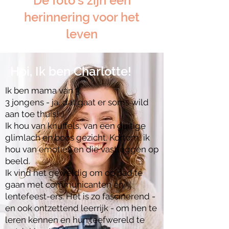
De foto's zijn een
herinnering voor het
leven
Hoi, Ik ben Charlotte!
Ik ben mama van 3.
3 jongens - ja, dat gaat er soms wild
aan toe thuis! :)
Ik hou van knuffels, van een guitige
glimlach en boos gezicht. Kortom, ik
hou van emoties en die vastleggen op
beeld.
Ik vind het geweldig om op pad te
gaan met communicanten en
lentefeest-ers. Het is zo fascinerend -
en ook ontzettend leerrijk - om hen te
leren kennen en hun leefwereld te