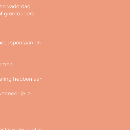
-en vaderdag.
f grootouders
 heel spontaan en
emen.
nnering hebben aan
wanneer je je
sfase die veel te