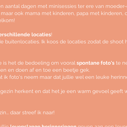
en aantal dagen met minisessies ter ere van moeder
, maar ook mama met kinderen, papa met kinderen, o
welkom!
erschillende
locaties
!
de buitenlocaties. Ik koos de locaties zodat de shoot
e is het de bedoeling om vooral
spontane foto's
te n
en en doen af en toe een beetje gek.
 dat ik foto's neem maar dat jullie wel een leuke heri
 je gezin herkent en dat het je een warm gevoel geeft 
n... daar streef ik naar!
ullie
levenslange herinneringen
geven aan een leven