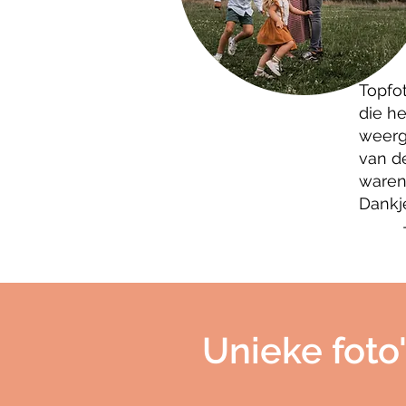
Topfot
die h
weerg
van d
waren
Dankj
Unieke foto'