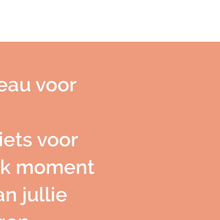
deau voor
iets voor
leuk moment
 jullie