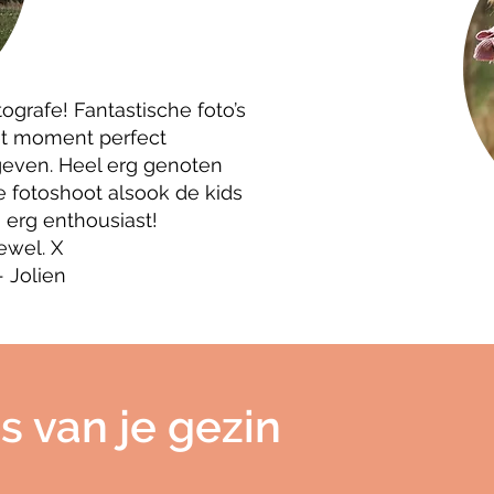
ografe! Fantastische foto’s
et moment perfect
even. Heel erg genoten
e fotoshoot alsook de kids
 erg enthousiast!
ewel. X
- Jolien
s van je gezin