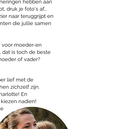
inneringen hebben aan
 druk je foto's af...
ier naar teruggrijpt en
ten die jullie samen
es voor moeder-en
 dat is toch de beste
 moeder of vader?
per lief met de
hen zichzelf zijn.
Charlotte! En
 kiezen nadien!
e