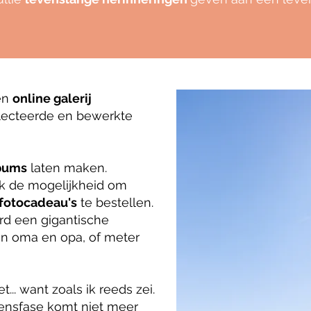
een
online galerij
lecteerde en bewerkte
bums
laten maken.
k de mogelijkheid om
 fotocadeau's
te bestellen.
d een gigantische
an oma en opa, of meter
t... want zoals ik reeds zei.
evensfase komt niet meer