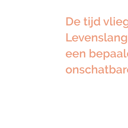
De tijd vlie
Levenslang
een bepaald
onschatbar