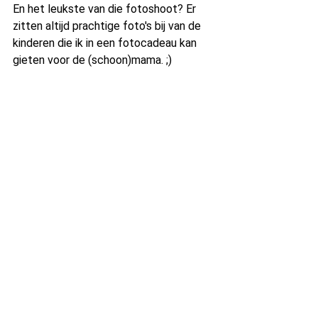
En het leukste van die fotoshoot? Er 
zitten altijd prachtige foto's bij van de 
kinderen die ik in een fotocadeau kan 
gieten voor de (schoon)mama. ;)
moederdag
moederdagcadeau
gezin
familie
familiefotograaf
gezinsfotografie
gezinsshoot
herinneringen
fotocadeau
familiefotografie
Charlotte Raes fotografie
Alles weergeven
Recente blogposts