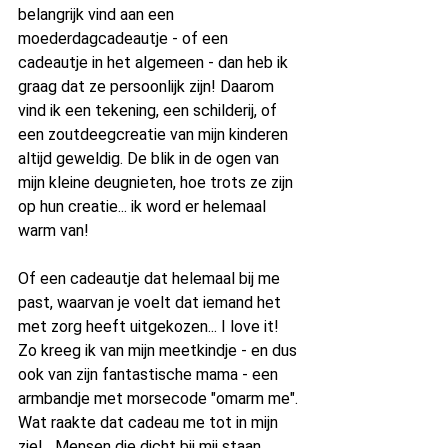
belangrijk vind aan een 
moederdagcadeautje - of een 
cadeautje in het algemeen - dan heb ik 
graag dat ze persoonlijk zijn! Daarom 
vind ik een tekening, een schilderij, of 
een zoutdeegcreatie van mijn kinderen 
altijd geweldig. De blik in de ogen van 
mijn kleine deugnieten, hoe trots ze zijn 
op hun creatie... ik word er helemaal 
warm van!
Of een cadeautje dat helemaal bij me 
past, waarvan je voelt dat iemand het 
met zorg heeft uitgekozen... I love it! 
Zo kreeg ik van mijn meetkindje - en dus 
ook van zijn fantastische mama - een 
armbandje met morsecode "omarm me". 
Wat raakte dat cadeau me tot in mijn 
ziel... Mensen die dicht bij mij staan, 